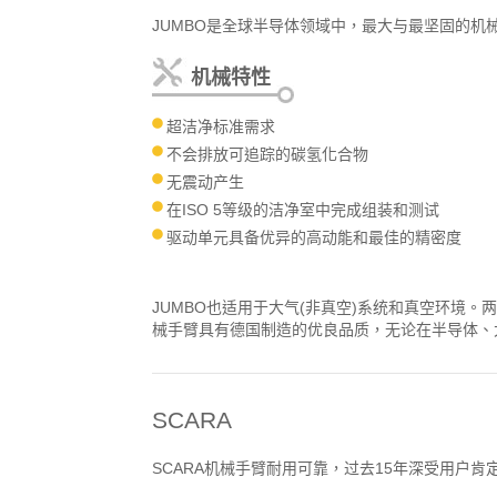
JUMBO是全球半导体领域中，最大与最坚固的
机械特性
超洁净标准需求
不会排放可追踪的碳氢化合物
无震动产生
在ISO 5等级的洁净室中完成组装和测试
驱动单元具备优异的高动能和最佳的精密度
JUMBO也适用于大气(非真空)系统和真空环境
械手臂具有德国制造的优良品质，无论在半导体、
SCARA
SCARA机械手臂耐用可靠，过去15年深受用户