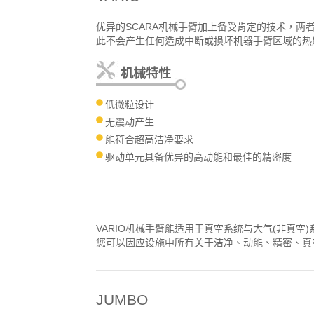
优异的SCARA机械手臂加上备受肯定的技术，两者
此不会产生任何造成中断或损坏机器手臂区域的热
机械特性
低微粒设计
无震动产生
能符合超高洁净要求
驱动单元具备优异的高动能和最佳的精密度
VARIO机械手臂能适用于真空系统与大气(非真空)系统
您可以因应设施中所有关于洁净、动能、精密、真
JUMBO